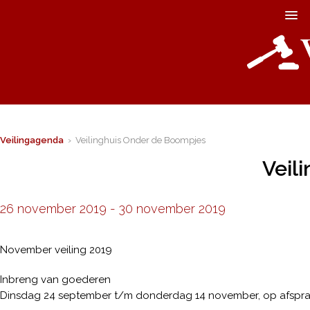
Veilingagenda
› Veilinghuis Onder de Boompjes
Veil
26 november 2019
-
30 november 2019
November veiling 2019
Inbreng van goederen
Dinsdag 24 september t/m donderdag 14 november, op afspr