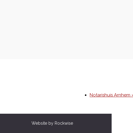
Notarishuis Arnhem 
Website by Rockwise